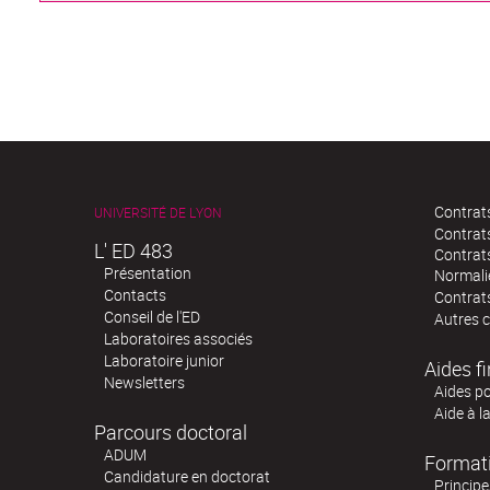
Contrats
UNIVERSITÉ DE LYON
Contrat
L' ED 483
Contrat
Présentation
Normali
Contacts
Contrats
Conseil de l'ED
Autres 
Laboratoires associés
Laboratoire junior
Aides f
Newsletters
Aides po
Aide à l
Parcours doctoral
ADUM
Format
Candidature en doctorat
Principe