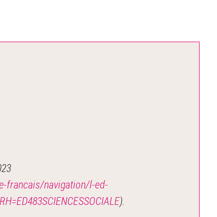
023
e-francais/navigation/l-ed-
jsp?RH=ED483SCIENCESSOCIALE
).