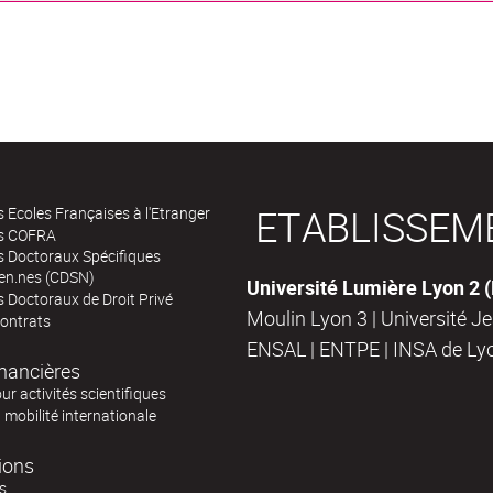
ETABLISSEM
 Ecoles Françaises à l'Etranger
s COFRA
s Doctoraux Spécifiques
en.nes (CDSN)
Université Lumière Lyon 2 
 Doctoraux de Droit Privé
Moulin Lyon 3 | Université J
contrats
ENSAL | ENTPE | INSA de Ly
inancières
ur activités scientifiques
a mobilité internationale
ions
s