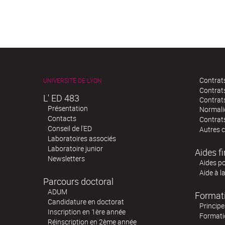
Contrats
UNIVERSITÉ DE LYON
Contrat
L' ED 483
Contrat
Présentation
Normali
Contacts
Contrats
Conseil de l'ED
Autres 
Laboratoires associés
Laboratoire junior
Aides f
Newsletters
Aides po
Aide à l
Parcours doctoral
ADUM
Format
Candidature en doctorat
Principe
Inscription en 1ère année
Formati
Réinscription en 2ème année