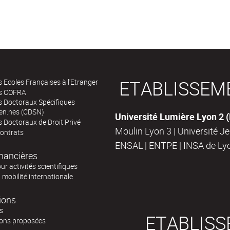
ETABLISSEM
 Ecoles Françaises à l'Etranger
s COFRA
s Doctoraux Spécifiques
en.nes (CDSN)
Université Lumière Lyon 2 
 Doctoraux de Droit Privé
Moulin Lyon 3 | Université J
contrats
ENSAL | ENTPE | INSA de Ly
inancières
ur activités scientifiques
a mobilité internationale
ions
s
ETABLISS
ons proposées