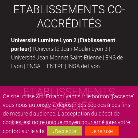
ETABLISSEMENTS CO-
ACCRÉDITÉS
Université Lumière Lyon 2 (Etablissement
porteur)
| Université Jean Moulin Lyon 3 |
Université Jean Monnet Saint-Etienne | ENS de
Lyon | ENSAL | ENTPE | INSA de Lyon
ETABLISSEMENTS
Ce site utilise Xiti. En appuyant sur le bouton "j'accepte"
ASSOCIÉS
vous nous autorisez à déposer des cookies à des fins
de mesure d'audience. L'acceptation du dépot de
cookies, est notre unique moyen pour améliorer votre
ENSSIB - Institut d'études politiques de Lyon
confort sur le site.
J'accepte
Je refuse